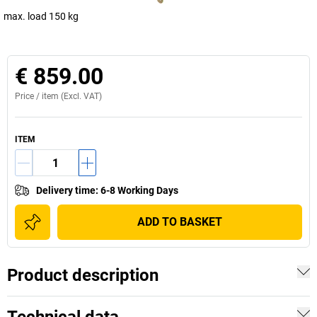
max. load 150 kg
€ 859.00
Price /
item
(Excl. VAT)
ITEM
Delivery time
:
6-8 Working Days
ADD TO BASKET
Product description