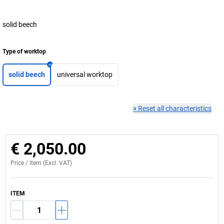
solid beech
Type of worktop
solid beech
universal worktop
×
Reset all characteristics
€ 2,050.00
Price /
item
(Excl. VAT)
ITEM