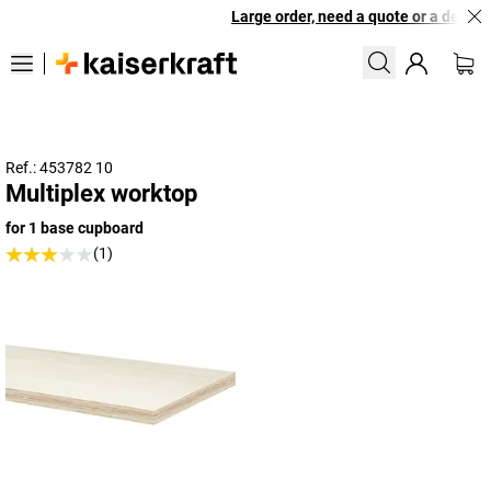
Large order, need a quote or a designe
Ref.: 453782 10
Multiplex worktop
for 1 base cupboard
(1)