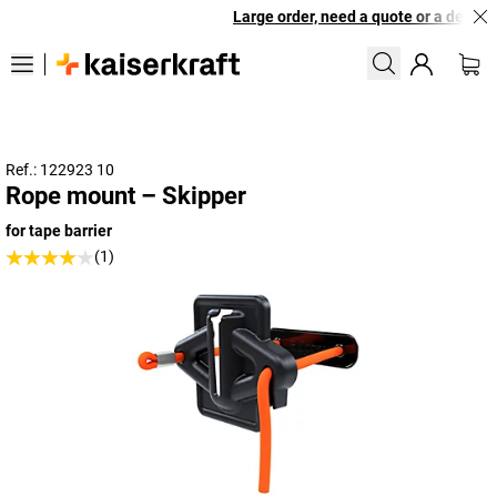
Large order, need a quote or a designe
Ref.: 122923 10
Rope mount – Skipper
for tape barrier
(1)