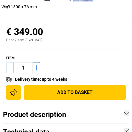
WxØ 1300 x 76 mm
€ 349.00
Price /
item
(Excl. VAT)
ITEM
Delivery time
:
up to 4 weeks
ADD TO BASKET
Product description