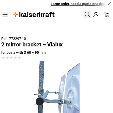
Large order, need a quote or a designed 
Ref.: 772297 10
2 mirror bracket – Vialux
for posts with Ø 60 – 90 mm