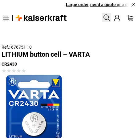
Large order, need a quote or a designe
Ref.: 676751 10
LITHIUM button cell – VARTA
CR2430