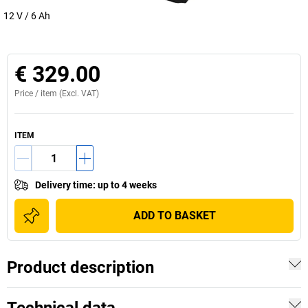
12 V / 6 Ah
€ 329.00
Price /
item
(Excl. VAT)
ITEM
Delivery time
:
up to 4 weeks
ADD TO BASKET
Product description