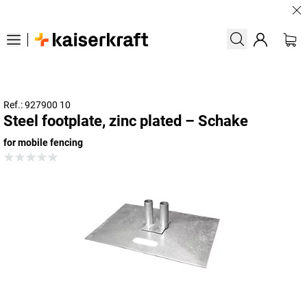
Lar
Ref.: 927900 10
Steel footplate, zinc plated – Schake
for mobile fencing