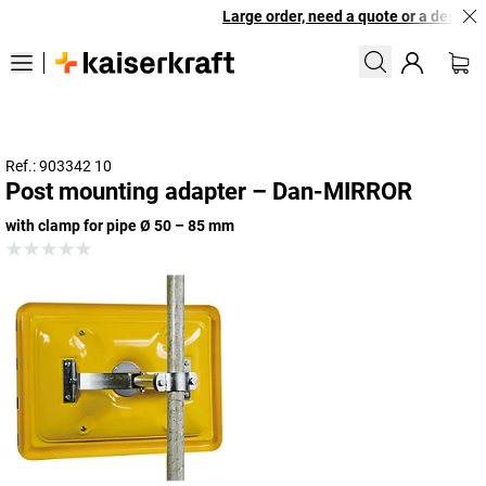
Large order, need a quote or a designed
Ref.: 903342 10
Post mounting adapter – Dan-MIRROR
with clamp for pipe Ø 50 – 85 mm