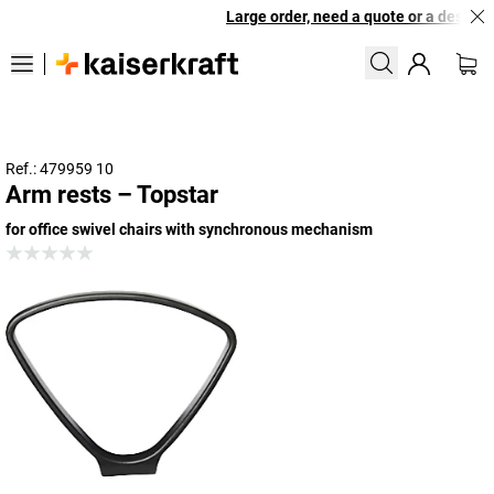
Large order, need a quote or a designed
Ref.: 479959 10
Arm rests – Topstar
for office swivel chairs with synchronous mechanism