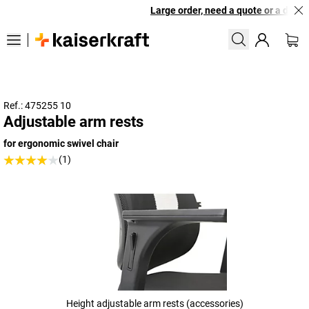
Large order, need a quote or a design
Ref.: 475255 10
Adjustable arm rests
for ergonomic swivel chair
(1)
Height adjustable arm rests (accessories)