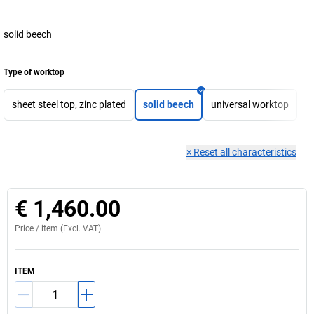
solid beech
Type of worktop
sheet steel top, zinc plated
solid beech
universal worktop
×
Reset all characteristics
€ 1,460.00
Price /
item
(Excl. VAT)
ITEM