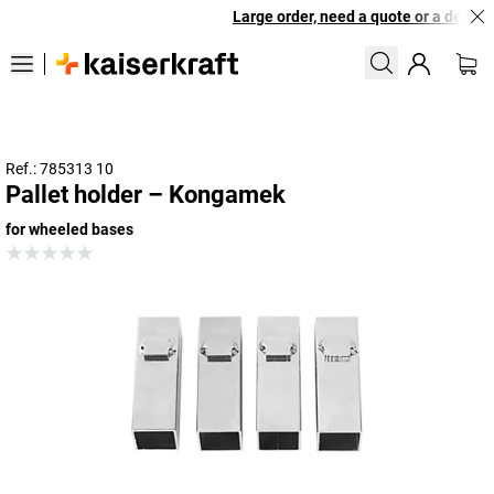
Large order, need a quote or a designe
Ref.: 785313 10
Pallet holder – Kongamek
for wheeled bases