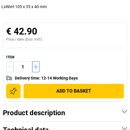
LxWxH 105 x 35 x 40 mm
€ 42.90
Price /
item
(Excl. VAT)
ITEM
Delivery time
:
12-14 Working Days
ADD TO BASKET
Product description